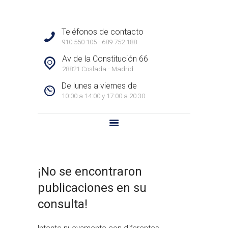
PROPIEDADES
CONTACTO
HABICASA INMOBILIARIA
Teléfonos de contacto
RESEÑAS
Habicasa Inmobiliaria – Inmobiliaria en Coslada. Gestionamos la venta y alquiler de
910 550 105 - 689 752 188
viviendas, garajes y locales. Inmobiliaria en Coslada. Cerca de ti.
Av de la Constitución 66
28821 Coslada - Madrid
De lunes a viernes de
10:00 a 14:00 y 17:00 a 20:30
¡No se encontraron
publicaciones en su
consulta!