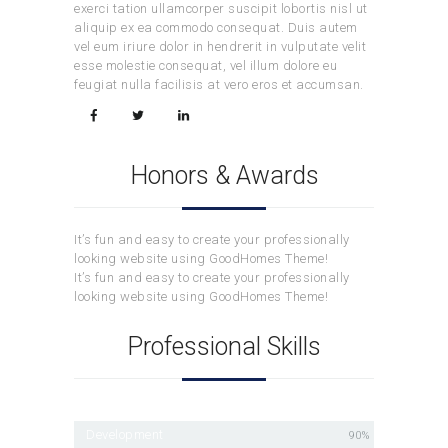
exerci tation ullamcorper suscipit lobortis nisl ut
aliquip ex ea commodo consequat. Duis autem
vel eum iriure dolor in hendrerit in vulputate velit
esse molestie consequat, vel illum dolore eu
feugiat nulla facilisis at vero eros et accumsan.
Honors & Awards
It’s fun and easy to create your professionally
looking website using GoodHomes Theme!
It’s fun and easy to create your professionally
looking website using GoodHomes Theme!
Professional Skills
Development
90%