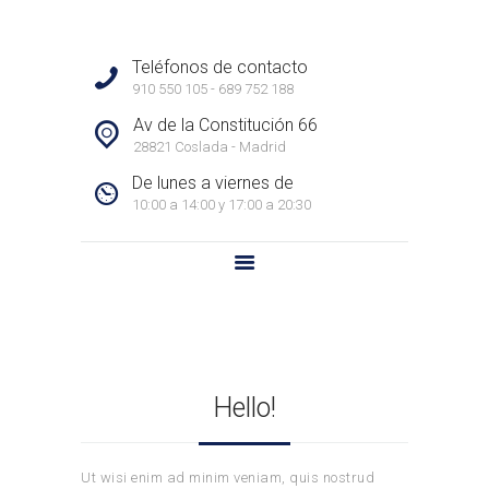
PROPIEDADES
CONTACTO
HABICASA INMOBILIARIA
Teléfonos de contacto
RESEÑAS
Habicasa Inmobiliaria – Inmobiliaria en Coslada. Gestionamos la venta y alquiler de
910 550 105 - 689 752 188
viviendas, garajes y locales. Inmobiliaria en Coslada. Cerca de ti.
Av de la Constitución 66
28821 Coslada - Madrid
De lunes a viernes de
10:00 a 14:00 y 17:00 a 20:30
Hello!
Ut wisi enim ad minim veniam, quis nostrud