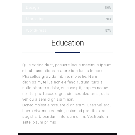
Design
80%
Marketing
70%
WordPress
57%
Education
Quis ex tincidunt, posuere lacus maximus ipsum
elit ut nunc aliquam a pretium lacus tempor.
Phasellus gravida nibh et molestie. Nam
dignissim, tellus non eleifend rutrum, turpis
nulla pharetra dolor, eu suscipit, sapien neque
non turpis. fusce. dignissim sodales arcu, quis
vehicula sem dignissim non.
Donec molestie posuere dignissim. Cras vel arcu
libero.Vivamus ex enim, euismod porttitor arcu
sagittis, bibendum interdum enim. Vestibulum
ante ipsum primis.