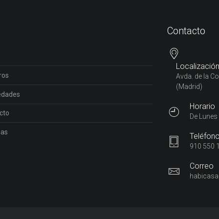
Contacto
Localizació
ros
Avda. de la C
(Madrid)
edades
Horario
cto
De Lunes 
ñas
Teléfon
910 550 1
Correo
habicasa