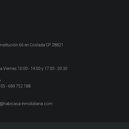
n
onstitución 66 en Coslada CP 28821
a Viernes 10:00 - 14:00 y 17:00 - 20:30
o
05 - 689 752 188
@habicasa-inmobiliaria.com