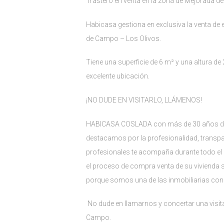
Trastero en venta en la zona de Mejorada d
Habicasa gestiona en exclusiva la venta de 
de Campo – Los Olivos.
Tiene una superficie de 6 m² y una altura de
excelente ubicación.
¡NO DUDE EN VISITARLO, LLÁMENOS!
HABICASA COSLADA con más de 30 años de ex
destacamos por la profesionalidad, transpa
profesionales te acompaña durante todo el
el proceso de compra venta de su vivienda s
porque somos una de las inmobiliarias co
No dude en llamarnos y concertar una visita
Campo.