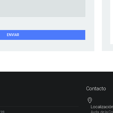
Contacto
Localizació
ros
Avda. de la C