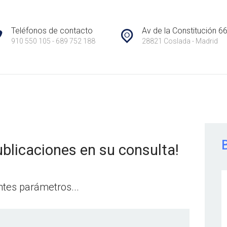
CONTACTO
HABICASA INMOBILIARIA
Teléfonos de contacto
Av de la Constitución 6
910 550 105 - 689 752 188
28821 Coslada - Madrid
iaria en Coslada. Gestionamos la venta y alquiler de viviendas, garajes y locales. Inmob
RESEÑAS
blicaciones en su consulta!
tes parámetros...