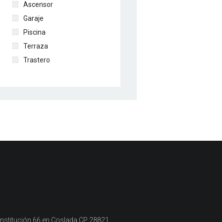
Ascensor
Garaje
Piscina
Terraza
Trastero
n
onstitución 66 en Coslada CP 28821